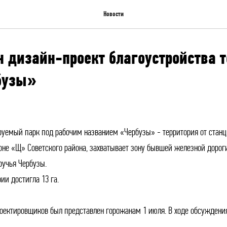
Новости
 дизайн-проект благоустройства 
бузы»
уемый парк под рабочим названием «Чербузы» - территория от станци
оне «Щ» Советского района, захватывает зону бывшей железной доро
ручья Чербузы.
ии достигла 13 га.
оектировщиков был представлен горожанам 1 июля. В ходе обсуждени